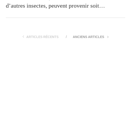
d’autres insectes, peuvent provenir soit…
ARTICLES RÉCENTS
ANCIENS ARTICLES
À PROPOS
Mentions légales
Contact