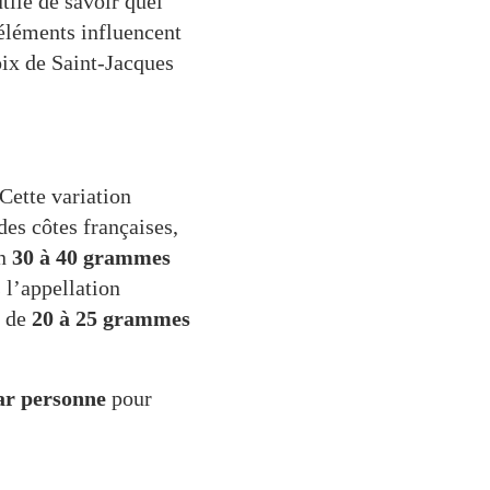
tile de savoir quel
 éléments influencent
oix de Saint-Jacques
 Cette variation
des côtes françaises,
on
30 à 40 grammes
 l’appellation
r de
20 à 25 grammes
par personne
pour