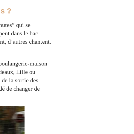
es ?
nutes” qui se
pent dans le bac
nt, d’autres chantent.
e-boulangerie-maison
deaux, Lille ou
 de la sortie des
idé de changer de