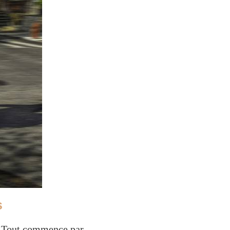
s
go. Tout commence par