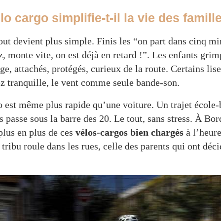
 cargo simplifie-t-il la vie des famill
out devient plus simple. Finis les “on part dans cinq mi
, monte vite, on est déjà en retard !”. Les enfants grim
 attachés, protégés, curieux de la route. Certains lise
z tranquille, le vent comme seule bande-son.
go est même plus rapide qu’une voiture. Un trajet écol
 passe sous la barre des 20. Le tout, sans stress. À Bor
plus en plus de ces
vélos-cargos bien chargés
à l’heure
tribu roule dans les rues, celle des parents qui ont déc