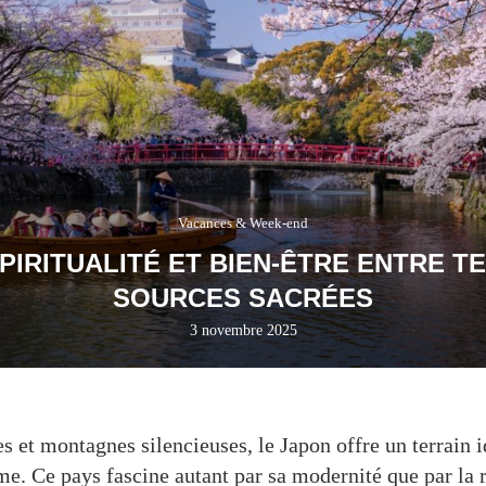
Vacances & Week-end
SPIRITUALITÉ ET BIEN-ÊTRE ENTRE T
SOURCES SACRÉES
3 novembre 2025
s et montagnes silencieuses, le Japon offre un terrain i
e. Ce pays fascine autant par sa modernité que par la r