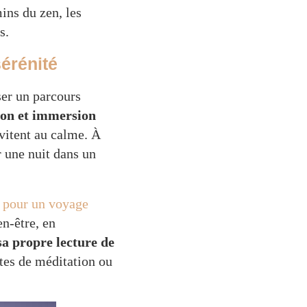
ins du zen, les
s.
érénité
ser un parcours
on et immersion
nvitent au calme. À
 une nuit dans un
r pour un voyage
n-être, en
a propre lecture de
ites de méditation ou