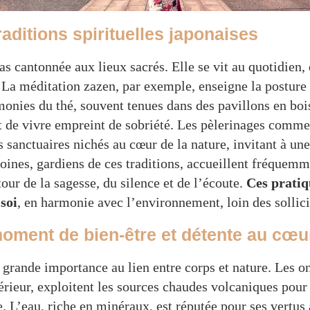
traditions spirituelles japonaises
pas cantonnée aux lieux sacrés. Elle se vit au quotidien,
. La méditation zazen, par exemple, enseigne la posture 
monies du thé, souvent tenues dans des pavillons en boi
art de vivre empreint de sobriété. Les pèlerinages com
s sanctuaires nichés au cœur de la nature, invitant à un
ines, gardiens de ces traditions, accueillent fréquemm
our de la sagesse, du silence et de l’écoute.
Ces pratiq
soi
, en harmonie avec l’environnement, loin des sollici
moment de bien-être et détente au cœur
grande importance au lien entre corps et nature. Les o
érieur, exploitent les sources chaudes volcaniques pour 
. L’eau, riche en minéraux, est réputée pour ses vertus