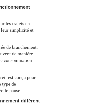
onctionnement
r les trajets en
leur simplicité et
urée de branchement.
ouvent de manière
 une consommation
areil est conçu pour
e type de
éelle pause.
onnement différent